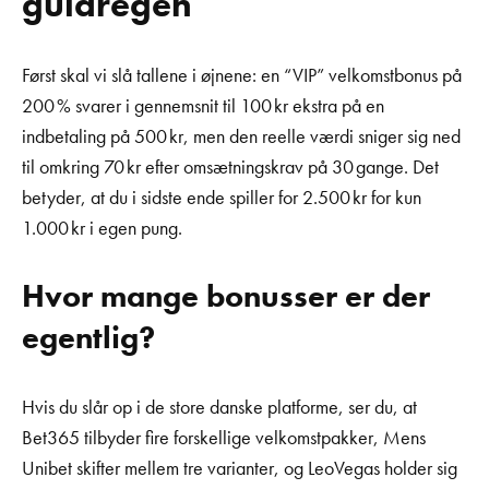
guldregen
Først skal vi slå tallene i øjnene: en “VIP” velkomstbonus på
200 % svarer i gennemsnit til 100 kr ekstra på en
indbetaling på 500 kr, men den reelle værdi sniger sig ned
til omkring 70 kr efter omsætningskrav på 30 gange. Det
betyder, at du i sidste ende spiller for 2.500 kr for kun
1.000 kr i egen pung.
Hvor mange bonusser er der
egentlig?
Hvis du slår op i de store danske platforme, ser du, at
Bet365 tilbyder fire forskellige velkomstpakker, Mens
Unibet skifter mellem tre varianter, og LeoVegas holder sig