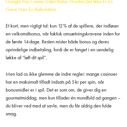
Google Pay Casino Uden Rofus: Hvorfor Det Ikke Er En
Gave Men En Kalkulation
Et kort, men vigtigt tal: kun 12 % af de spillere, der indløser
en velkomstbonus, når faktisk omsætningskravene inden for
de første 14 dage. Resten mister både bonus og deres
oprindelige indbetaling, fordi de er fanget i en uendelig
løkke af “løft dit spil”.
Men lad os ikke glemme de indre regler: mange casinoer
har en maksimalt tilladt indsats på 5 kr per spin, når
bonusmidler er i spil. Det er som om, de giver dig en
gourmetmiddag, men kun tillader én mundfuld ad gangen –
du bliver ved med at savle, men du får aldrig den fulde
smag.