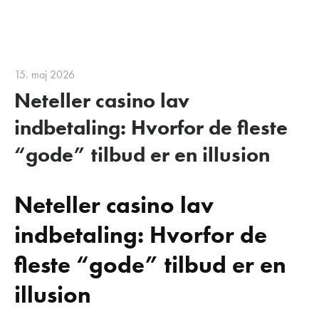
Philip Jensen
15. maj 2026
Neteller casino lav
indbetaling: Hvorfor de fleste
“gode” tilbud er en illusion
Neteller casino lav
indbetaling: Hvorfor de
fleste “gode” tilbud er en
illusion