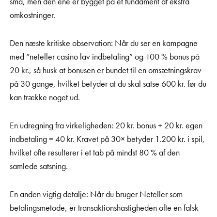
små, men den ene er bygget på et fundament af ekstra
omkostninger.
Den næste kritiske observation: Når du ser en kampagne
med “neteller casino lav indbetaling” og 100 % bonus på
20 kr., så husk at bonusen er bundet til en omsætningskrav
på 30 gange, hvilket betyder at du skal satse 600 kr. før du
kan trække noget ud.
En udregning fra virkeligheden: 20 kr. bonus + 20 kr. egen
indbetaling = 40 kr. Kravet på 30× betyder 1.200 kr. i spil,
hvilket ofte resulterer i et tab på mindst 80 % af den
samlede satsning.
En anden vigtig detalje: Når du bruger Neteller som
betalingsmetode, er transaktionshastigheden ofte en falsk