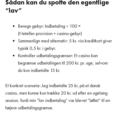
Sådan kan du spotte den egentlige
“lav”
Beregn gebyr: Indbetaling ÷ 100 ×
(Neteller‑provision + casino‑gebyr)
Sammenlign med alternativ: 5 kr. via kreditkort giver
typisk 0,5 kr. i gebyr.
Kontroller udbetalingsgrænser: Et casino kan
begrænse udbetalingen til 200 kr. pr. uge, selvom
du kun indbetalte 15 kr.
Et konkret scenarie: Jeg indbetalte 25 kr. på et dansk
casino, men kunne kun trække 20 kr. ud efter en ugelang
session, fordi min “lav indbetaling” var blevet “løftet” til en
højere udbetalingsgrænse.