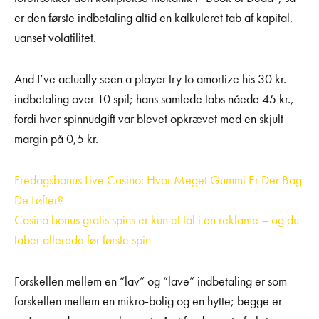
er den første indbetaling altid en kalkuleret tab af kapital,
uanset volatilitet.
And I’ve actually seen a player try to amortize his 30 kr.
indbetaling over 10 spil; hans samlede tabs nåede 45 kr.,
fordi hver spinnudgift var blevet opkrævet med en skjult
margin på 0,5 kr.
Fredagsbonus Live Casino: Hvor Meget Gummi Er Der Bag
De Løfter?
Casino bonus gratis spins er kun et tal i en reklame – og du
taber allerede før første spin
Forskellen mellem en “lav” og “lave” indbetaling er som
forskellen mellem en mikro‑bolig og en hytte; begge er