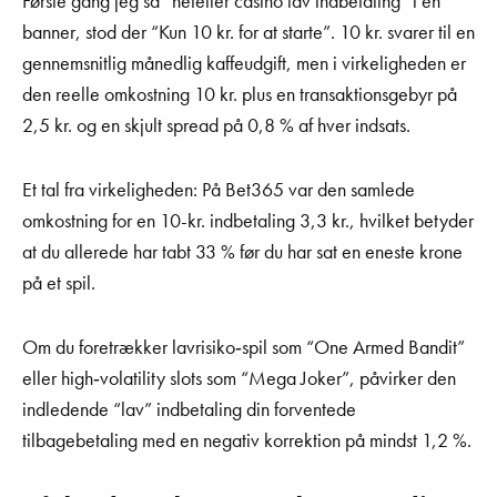
Første gang jeg så “neteller casino lav indbetaling” i en
banner, stod der “Kun 10 kr. for at starte”. 10 kr. svarer til en
gennemsnitlig månedlig kaffeudgift, men i virkeligheden er
den reelle omkostning 10 kr. plus en transaktionsgebyr på
2,5 kr. og en skjult spread på 0,8 % af hver indsats.
Et tal fra virkeligheden: På Bet365 var den samlede
omkostning for en 10-kr. indbetaling 3,3 kr., hvilket betyder
at du allerede har tabt 33 % før du har sat en eneste krone
på et spil.
Om du foretrækker lavrisiko‑spil som “One Armed Bandit”
eller high‑volatility slots som “Mega Joker”, påvirker den
indledende “lav” indbetaling din forventede
tilbagebetaling med en negativ korrektion på mindst 1,2 %.