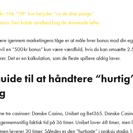
 kr: Når “VIP” kun betyder “vis de dine penge”
asino: Den kolde sandhed bag de skinnende løfter
re igennem marketingens tåge er at måle hver bonus mod din eg
vil en “500 kr bonus” kun være værdfuld, hvis du kan omsætte 2.5
r. Det er en kalkulation, som de fleste spillere aldrig laver.
uide til at håndtere “hurtig
ng
ne tre casinoer: Danske Casino, Unibet og Bet365. Danske Casin
gennemsnitlig faktisk tid på 36 timer. Unibet lover 48 timer, men 
men leverer 30 timer. Således er den “hurtigste” i praksis stadi