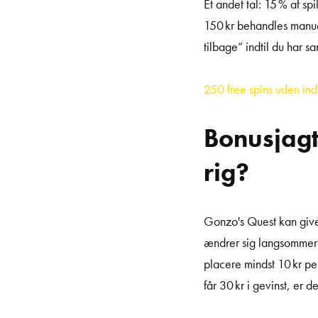
Et andet tal: 15 % af sp
150 kr behandles manuelt
tilbage” indtil du har s
250 free spins uden in
Bonusjagt
rig?
Gonzo's Quest kan give 
ændrer sig langsommere
placere mindst 10 kr pe
får 30 kr i gevinst, er 