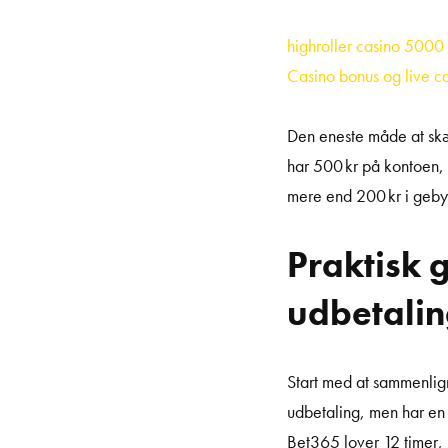
highroller casino 5000
Casino bonus og live c
Den eneste måde at skæ
har 500 kr på kontoen, 
mere end 200 kr i gebyre
Praktisk g
udbetali
Start med at sammenlig
udbetaling, men har en 
Bet365 lover 12 timer, 