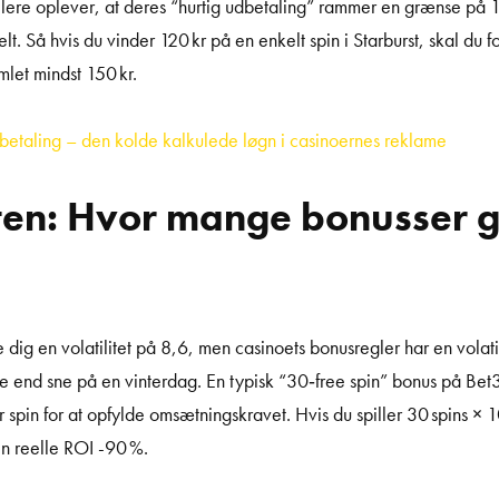
illere oplever, at deres “hurtig udbetaling” rammer en grænse på 15
. Så hvis du vinder 120 kr på en enkelt spin i Starburst, skal du fo
amlet mindst 150 kr.
dbetaling – den kolde kalkulede løgn i casinoernes reklame
en: Hvor mange bonusser g
dig en volatilitet på 8,6, men casinoets bonusregler har en volati
 end sne på en vinterdag. En typisk “30‑free spin” bonus på Bet3
r spin for at opfylde omsætningskravet. Hvis du spiller 30 spins × 
den reelle ROI -90 %.