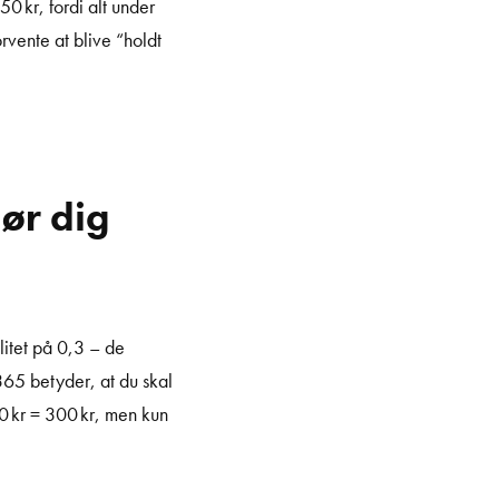
0 kr, fordi alt under
rvente at blive “holdt
ør dig
litet på 0,3 – de
65 betyder, at du skal
10 kr = 300 kr, men kun