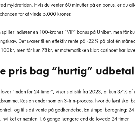
ved myldretiden. Hvis du venter 60 minutter på en bonus, er du a
 chancen for at vinde 5.000 kroner.
 spiller indløser en 100‑krones “VIP” bonus på Unibet, men får ku
gskrav. Det svarer til en effektiv rente på -22 % på blot én måne
0 kr, men får kun 78 kr, er matematikken klar: casinoet har lavet e
te pris bag “hurtig” udbetal
over “inden for 24 timer”, viser statistik fra 2023, at kun 37 % af
dsramme. Resten ender som en 3‑trin‑process, hvor du først skal be
rol, og til sidst vente på godkendelse. En simpel beregning: 24 t
t, hvilket er næsten 1,6 gange længere end de lovede 24 timer.