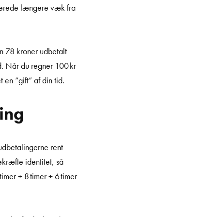
llerede længere væk fra
n 78 kroner udbetalt
d. Når du regner 100 kr
n “gift” af din tid.
ing
 udbetalingerne rent
kræfte identitet, så
imer + 8 timer + 6 timer