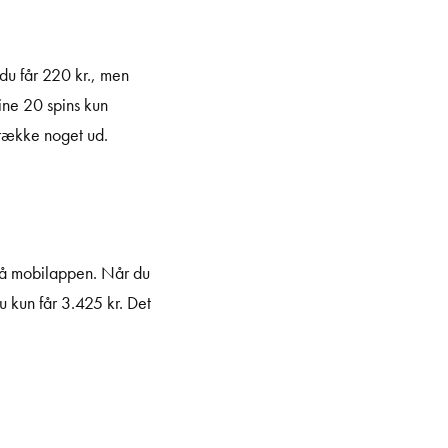
du får 220 kr., men
ine 20 spins kun
 trække noget ud.
 på mobilappen. Når du
u kun får 3.425 kr. Det