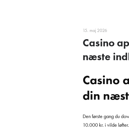
Philip Jensen
15. maj 2026
Casino ap
næste indb
Casino a
din næst
Den første gang du down
10.000 kr. i vilde løfte