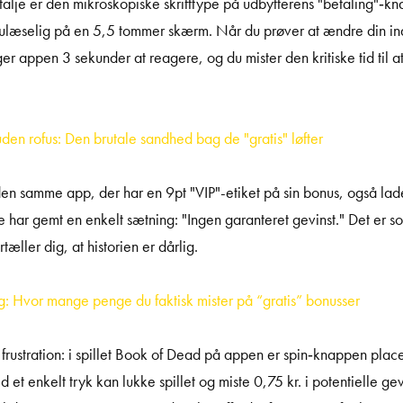
talje er den mikroskopiske skrifttype på udbytterens "betaling"‑kn
 ulæselig på en 5,5 tommer skærm. Når du prøver at ændre din in
ager appen 3 sekunder at reagere, og du mister den kritiske tid til a
den rofus: Den brutale sandhed bag de "gratis" løfter
en samme app, der har en 9pt "VIP"-etiket på sin bonus, også lad
e har gemt en enkelt sætning: "Ingen garanteret gevinst." Det er 
tæller dig, at historien er dårlig.
g: Hvor mange penge du faktisk mister på “gratis” bonusser
 frustration: i spillet Book of Dead på appen er spin‑knappen plac
 et enkelt tryk kan lukke spillet og miste 0,75 kr. i potentielle ge