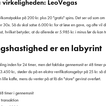
a virkeligheden: LeoVegas
lkomstpakke på 200 kr. plus 20 "gratis" spins. Det ser ud som om 
 30x. Så du skal satse 6.000 kr. for at løse en gave, og ofte vil d
st, hvilket betyder, at du allerede er 5.985 kr. i minus før du kan
gshastighed er en labyrint
ling inden for 24 timer, men det faktiske gennemsnit er 48 timer
3.450 kr., støder du på en ekstra verifikationsgebyr på 25 kr. så d
en lille kaffe, mens du venter på at få din "store" gevinst overført.
48 timer i gennemsnit
 transaktion