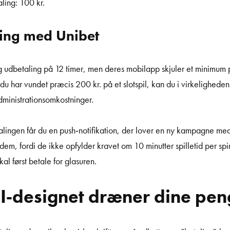
ing: 100 kr.
ing med Unibet
ig udbetaling på 12 timer, men deres mobilapp skjuler et minimum 
du har vundet præcis 200 kr. på et slotspil, kan du i virkelighede
administrationsomkostninger.
lingen får du en push‑notifikation, der lover en ny kampagne med 
f dem, fordi de ikke opfylder kravet om 10 minutter spilletid per spi
al først betale for glasuren.
I‑designet dræner dine pe