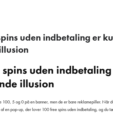
spins uden indbetaling er k
illusion
 spins uden indbetaling
ende illusion
ene 100, 5 og 0 på en banner, men de er bare reklamepiller. Når d
af en pop‑up, der lover 100 free spins uden indbetaling, og du t