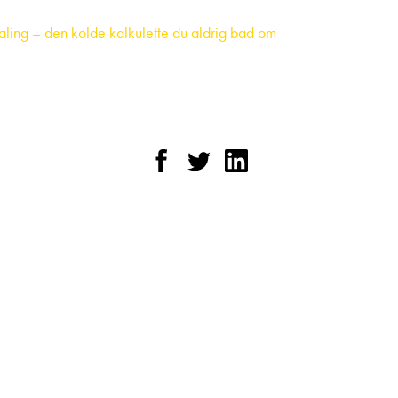
aling – den kolde kalkulette du aldrig bad om