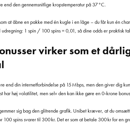
dre end den gennemsnitlige kropstemperatur på 37 °C.
 som at åbne en pakke med én kugle i en låge – du får kun én cha
udregning: 1 spin / 100 spins = 0,01, så dine odds er praktisk talt
onusser virker som et dårlig
l
gere end din internetforbindelse på 15 Mbps, men den giver dig kun
har høj volatilitet, men selv den kan ikke gøre en 0‑krone bonus t
emmer sig bag den glitrende grafik. Unibet kræver, at du omsæt
r 100 spins svarer til 300 kr. Det er som at betale 300 kr for en gra