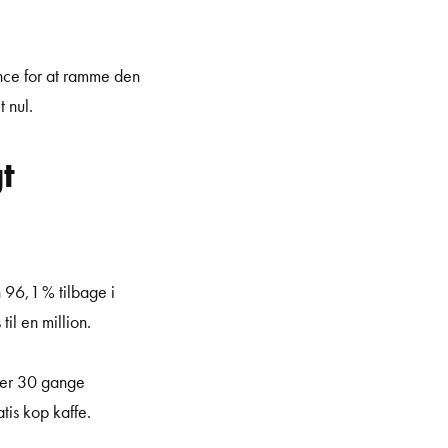
nce for at ramme den
 nul.
t
 96,1 % tilbage i
il en million.
ter 30 gange
tis kop kaffe.