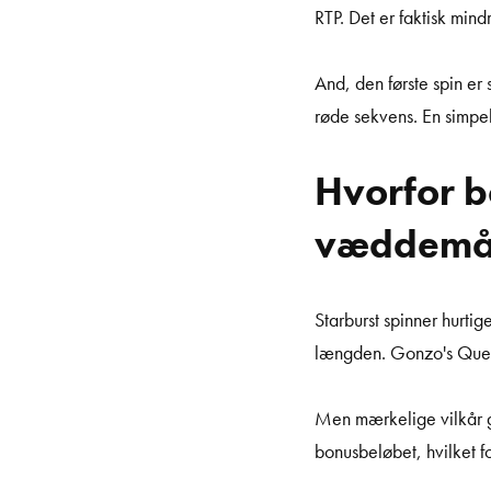
RTP. Det er faktisk min
And, den første spin er
røde sekvens. En simpel 
Hvorfor b
væddemå
Starburst spinner hurti
længden. Gonzo's Quest 
Men mærkelige vilkår g
bonusbeløbet, hvilket fo