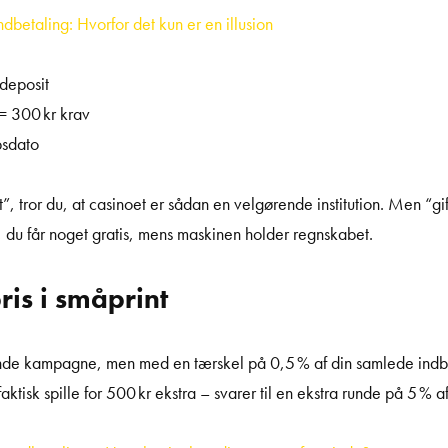
dbetaling: Hvorfor det kun er en illusion
 deposit
 300 kr krav
bsdato
ft”, tror du, at casinoet er sådan en velgørende institution. Men “gif
tro, du får noget gratis, mens maskinen holder regnskabet.
ris i småprint
de kampagne, men med en tærskel på 0,5 % af din samlede indbe
aktisk spille for 500 kr ekstra – svarer til en ekstra runde på 5 % a